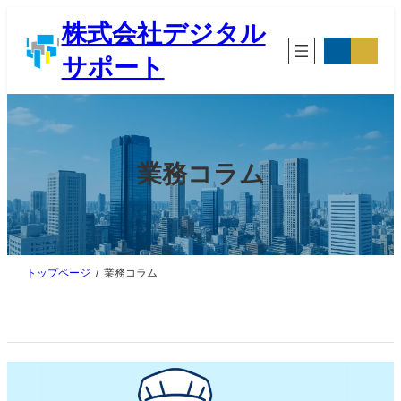
内
株式会社デジタル
容
ア
ア
を
イ
イ
サポート
ス
コ
コ
ン
ン
キ
リ
リ
ッ
ン
ン
プ
ク
ク
業務コラム
トップページ
業務コラム